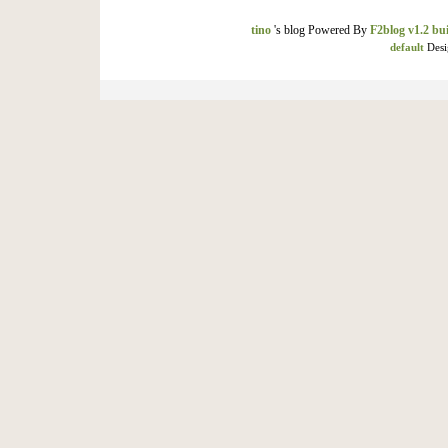
tino
's blog Powered By
F2blog v1.2 bui
default
Desi