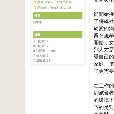
變身-佈滿孩子創意的會談
愛妳/你，永遠不嫌多／林
從開始接
搜尋
了傳統社
關鍵字
於愛的渴
留在施暴
統計
開始，女
今日訪問: 4
昨日訪問: 2
別人才是
總訪問量: 20294
愛自己的
在線人數: 1
文章數量: 19
家庭、孩
了更需要
在工作的
到施暴者
的環境下
下的是對