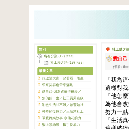
類別
社工愛之
所有分類 (19)
愛自己
[RSS]
社工愛之語 (19)
[RSS]
作者: tino
最新文章
「我為這
想邀請大家一起看看一段生
帶來笑容也帶來滿足
這樣對我.
愛自己-因為妳值得被愛／
「他怎麼
無價的一生／社工員周嘉欣
為他會改
彩色生活並不難／賴薏如社
努力一點.
神奇的復原力／王靖慧社工
單親媽媽故事-水仙花的力
「生活真
繫上紫絲帶，攜手反暴力
這樣破碎